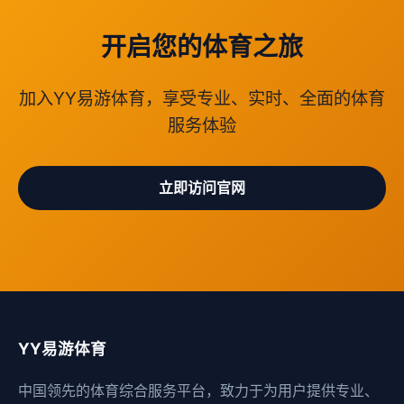
开启您的体育之旅
加入YY易游体育，享受专业、实时、全面的体育
服务体验
立即访问官网
YY易游体育
中国领先的体育综合服务平台，致力于为用户提供专业、