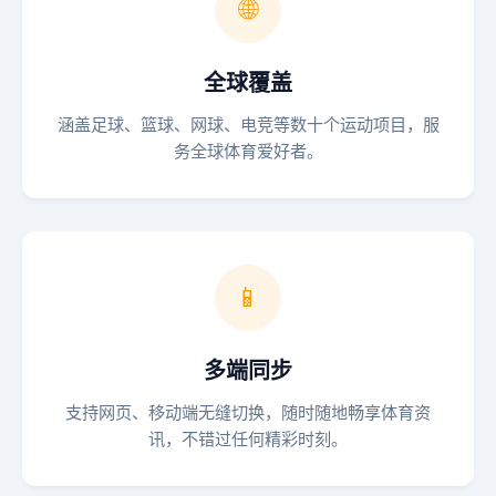
🌐
全球覆盖
涵盖足球、篮球、网球、电竞等数十个运动项目，服
务全球体育爱好者。
📱
多端同步
支持网页、移动端无缝切换，随时随地畅享体育资
讯，不错过任何精彩时刻。