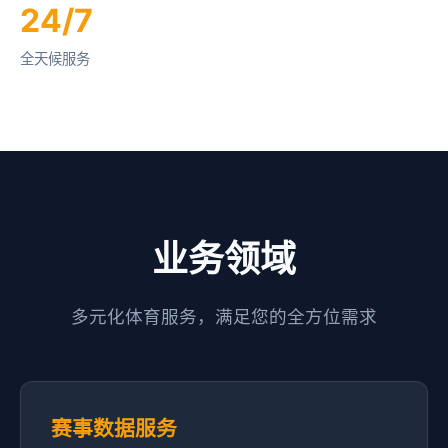
24/7
全天候服务
业务领域
多元化体育服务，满足您的全方位需求
赛事数据服务