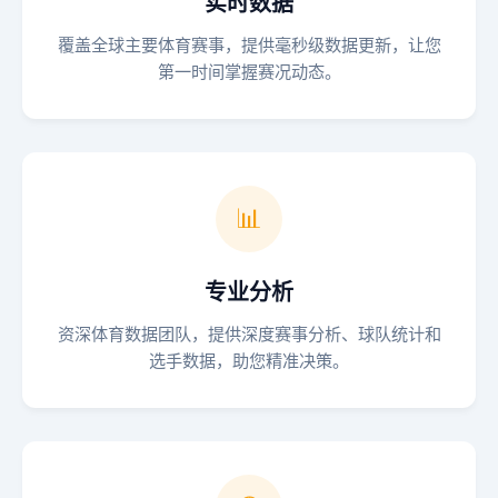
实时数据
覆盖全球主要体育赛事，提供毫秒级数据更新，让您
第一时间掌握赛况动态。
📊
专业分析
资深体育数据团队，提供深度赛事分析、球队统计和
选手数据，助您精准决策。