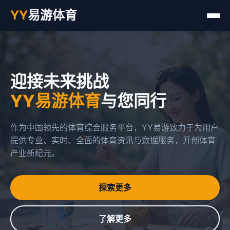
YY
易游体育
迎接未来挑战
YY易游体育
与您同行
作为中国领先的体育综合服务平台，YY易游致力于为用户
提供专业、实时、全面的体育资讯与数据服务，开创体育
产业新纪元。
探索更多
了解更多